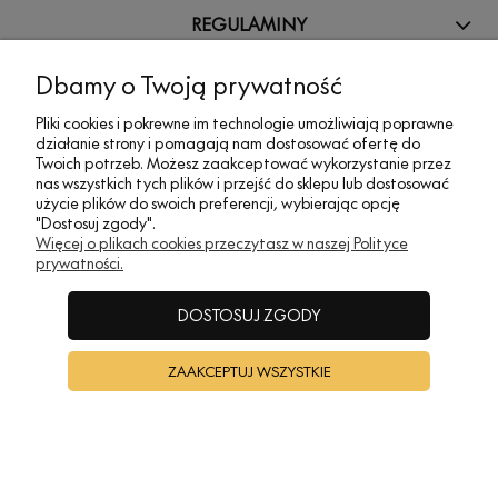
REGULAMINY
Dbamy o Twoją prywatność
INFORMACJE
Pliki cookies i pokrewne im technologie umożliwiają poprawne
działanie strony i pomagają nam dostosować ofertę do
Twoich potrzeb. Możesz zaakceptować wykorzystanie przez
A•TAK DESIGN
nas wszystkich tych plików i przejść do sklepu lub dostosować
użycie plików do swoich preferencji, wybierając opcję
"Dostosuj zgody".
POKAŻ PEŁNĄ WERSJĘ STRONY
Więcej o plikach cookies przeczytasz w naszej Polityce
prywatności.
Sklep internetowy Shoper Premium
DOSTOSUJ ZGODY
ZAAKCEPTUJ WSZYSTKIE