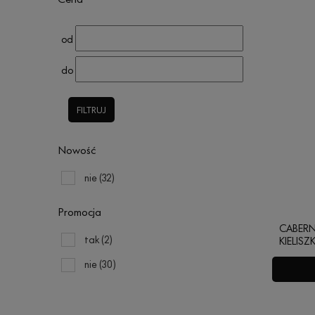
od
do
FILTRUJ
Nowość
nie
(32)
Promocja
CABERNE
tak
(2)
KIELISZK
nie
(30)