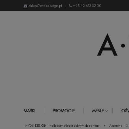
sklep@atakdesign.pl
+48 42 633 02 00
MARKI
PROMOCJE
MEBLE
OŚW
»
»
A•TAK DESIGN - najlepszy sklep z dobrym designem!
Akcesoria