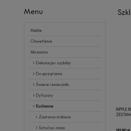
Menu
Szkl
Meble
Oświetlenie
Akcesoria
Dekoracje i ozdoby
Do sprzątania
Świece i świeczniki
Dyfuzory
Kuchenne
RIPPLE 
ZESTAW
Zastawa stołowa
CZER
Sztućce i noże
193,80 zł