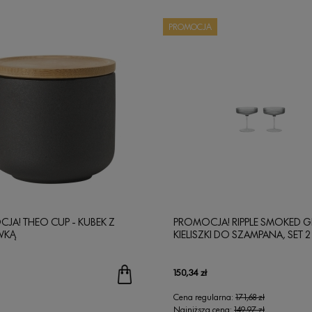
PROMOCJA
JA! THEO CUP - KUBEK Z
PROMOCJA! RIPPLE SMOKED G
WKĄ
KIELISZKI DO SZAMPANA, SET 2 
150,34 zł
Cena regularna:
171,68 zł
Najniższa cena:
149,97 zł