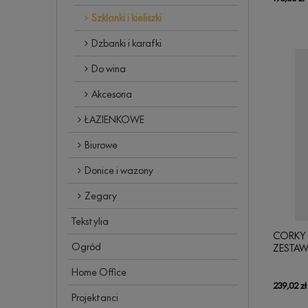
Szklanki i kieliszki
Dzbanki i karafki
Do wina
Akcesoria
ŁAZIENKOWE
Biurowe
Donice i wazony
Zegary
Tekstylia
CORKY G
Ogród
ZESTAW
Home Office
239,02 zł
Projektanci