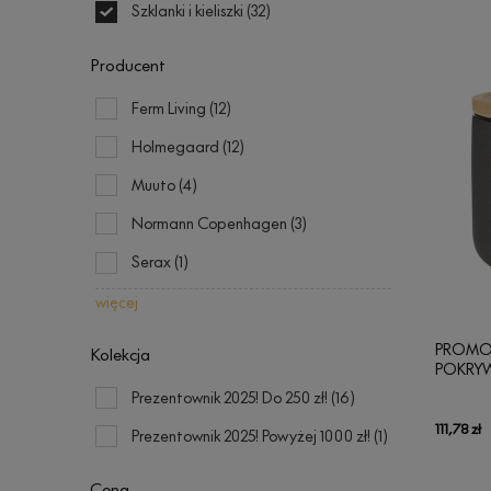
Szklanki i kieliszki
(32)
Producent
Ferm Living
(12)
Holmegaard
(12)
Muuto
(4)
Normann Copenhagen
(3)
Serax
(1)
więcej
PROMOC
Kolekcja
POKRY
Prezentownik 2025! Do 250 zł!
(16)
111,78 zł
Prezentownik 2025! Powyżej 1000 zł!
(1)
Cena