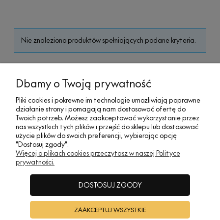
Nie znaleziono produktów spełniających podane kryteria.
MOJE KONTO
Dbamy o Twoją prywatność
Pliki cookies i pokrewne im technologie umożliwiają poprawne
działanie strony i pomagają nam dostosować ofertę do
SOCIAL MEDIA
Twoich potrzeb. Możesz zaakceptować wykorzystanie przez
nas wszystkich tych plików i przejść do sklepu lub dostosować
użycie plików do swoich preferencji, wybierając opcję
"Dostosuj zgody".
REGULAMINY
Więcej o plikach cookies przeczytasz w naszej Polityce
prywatności.
INFORMACJE
DOSTOSUJ ZGODY
ZAAKCEPTUJ WSZYSTKIE
A•TAK DESIGN