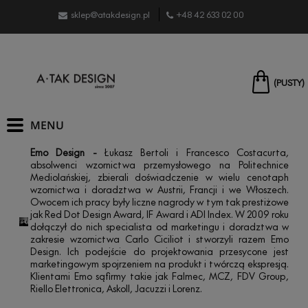
sklep@atakdesign.pl
+48 42 633 02 00
(PUSTY)
Emo Design -
Łukasz Bertoli i Francesco Costacurta,
absolwenci wzornictwa przemysłowego na Politechnice
Mediolańskiej, zbierali doświadczenie w wielu cenotaph
wzornictwa i doradztwa w Austrii, Francji i we Włoszech.
Owocem ich pracy były liczne nagrody w tym tak prestiżowe
jak Red Dot Design Award, IF Award i ADI Index. W 2009 roku
dołączył do nich specialista od marketingu i doradztwa w
zakresie wzornictwa Carlo Ciciliot i stworzyli razem Emo
Design. Ich podejście do projektowania przesycone jest
marketingowym spojrzeniem na produkt i twórczą ekspresją.
Klientami Emo sąfirmy takie jak Falmec, MCZ, FDV Group,
Riello Elettronica, Askoll, Jacuzzi i Lorenz.