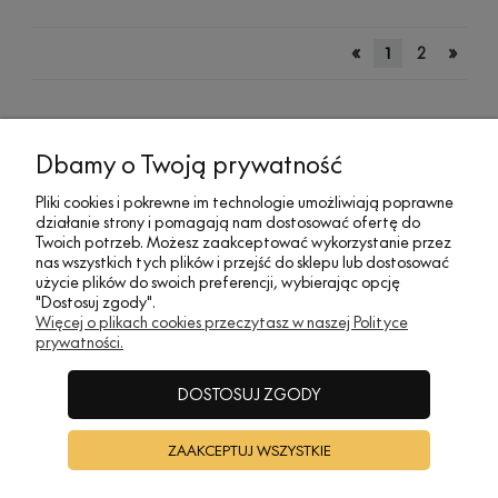
«
»
1
2
MOJE KONTO
Dbamy o Twoją prywatność
Pliki cookies i pokrewne im technologie umożliwiają poprawne
działanie strony i pomagają nam dostosować ofertę do
SOCIAL MEDIA
Twoich potrzeb. Możesz zaakceptować wykorzystanie przez
nas wszystkich tych plików i przejść do sklepu lub dostosować
użycie plików do swoich preferencji, wybierając opcję
"Dostosuj zgody".
REGULAMINY
Więcej o plikach cookies przeczytasz w naszej Polityce
prywatności.
INFORMACJE
DOSTOSUJ ZGODY
ZAAKCEPTUJ WSZYSTKIE
A•TAK DESIGN