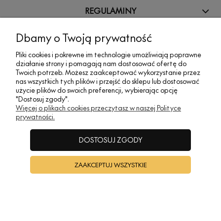
REGULAMINY
Dbamy o Twoją prywatność
INFORMACJE
Pliki cookies i pokrewne im technologie umożliwiają poprawne
działanie strony i pomagają nam dostosować ofertę do
Twoich potrzeb. Możesz zaakceptować wykorzystanie przez
A•TAK DESIGN
nas wszystkich tych plików i przejść do sklepu lub dostosować
użycie plików do swoich preferencji, wybierając opcję
"Dostosuj zgody".
POKAŻ PEŁNĄ WERSJĘ STRONY
Więcej o plikach cookies przeczytasz w naszej Polityce
prywatności.
Sklep internetowy Shoper Premium
DOSTOSUJ ZGODY
ZAAKCEPTUJ WSZYSTKIE