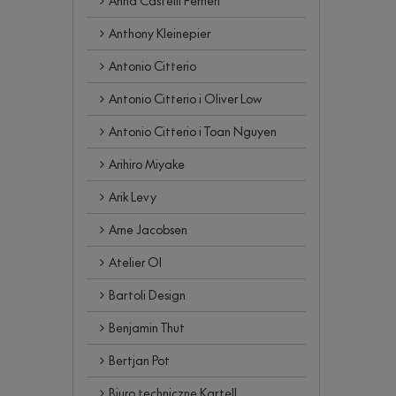
Anna Castelli Ferrieri
Anthony Kleinepier
Antonio Citterio
Antonio Citterio i Oliver Low
Antonio Citterio i Toan Nguyen
Arihiro Miyake
Arik Levy
Arne Jacobsen
Atelier OI
Bartoli Design
Benjamin Thut
Bertjan Pot
Biuro techniczne Kartell