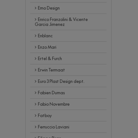
Emo Design
Enrico Franzolini & Vicente
Garcia Jimenez
Enblanc
Enzo Mari
Ertel & Furch
Erwin Termaat
Euro 3 Plast Design dept.
Fabien Dumas
Fabio Novembre
Fatboy
Ferruccio Laviani