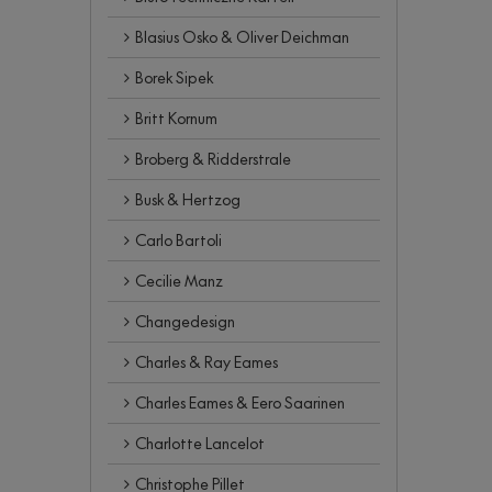
Blasius Osko & Oliver Deichman
Borek Sipek
Britt Kornum
Broberg & Ridderstrale
Busk & Hertzog
Carlo Bartoli
Cecilie Manz
Changedesign
Charles & Ray Eames
Charles Eames & Eero Saarinen
Charlotte Lancelot
Christophe Pillet