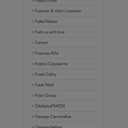
Filippo Pisan
Foersom & Hiort-Lorenzen
Folke Palsson
Form us with love
Format
Francesc Rife
Francis Cayouette
Frank Gehry
Fresh West
Front Group
GAMplusFRATESI
George Carwardine
George Nelson