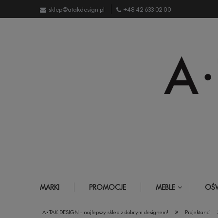
sklep@atakdesign.pl
+48 42 633 02 00
MARKI
PROMOCJE
MEBLE
OŚW
»
A•TAK DESIGN - najlepszy sklep z dobrym designem!
Projektanci