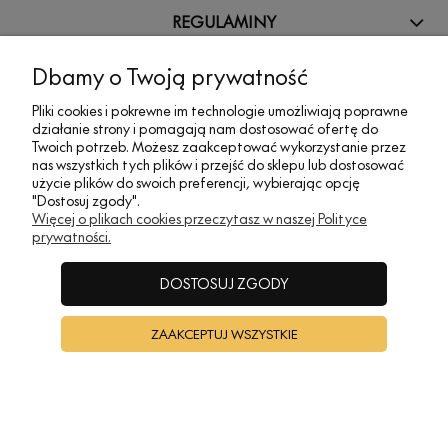
REGULAMINY
Dbamy o Twoją prywatność
INFORMACJE
Pliki cookies i pokrewne im technologie umożliwiają poprawne
działanie strony i pomagają nam dostosować ofertę do
Twoich potrzeb. Możesz zaakceptować wykorzystanie przez
A•TAK DESIGN
nas wszystkich tych plików i przejść do sklepu lub dostosować
użycie plików do swoich preferencji, wybierając opcję
"Dostosuj zgody".
POKAŻ PEŁNĄ WERSJĘ STRONY
Więcej o plikach cookies przeczytasz w naszej Polityce
prywatności.
Sklep internetowy Shoper Premium
DOSTOSUJ ZGODY
ZAAKCEPTUJ WSZYSTKIE