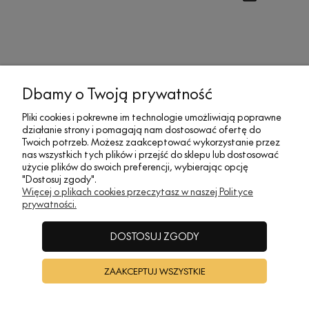
Dbamy o Twoją prywatność
MOJE KONTO
Pliki cookies i pokrewne im technologie umożliwiają poprawne
działanie strony i pomagają nam dostosować ofertę do
SOCIAL MEDIA
Twoich potrzeb. Możesz zaakceptować wykorzystanie przez
nas wszystkich tych plików i przejść do sklepu lub dostosować
użycie plików do swoich preferencji, wybierając opcję
"Dostosuj zgody".
REGULAMINY
Więcej o plikach cookies przeczytasz w naszej Polityce
prywatności.
INFORMACJE
DOSTOSUJ ZGODY
ZAAKCEPTUJ WSZYSTKIE
A•TAK DESIGN