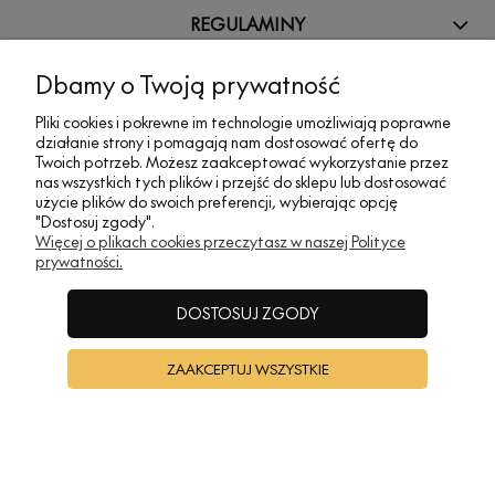
REGULAMINY
Dbamy o Twoją prywatność
INFORMACJE
Pliki cookies i pokrewne im technologie umożliwiają poprawne
działanie strony i pomagają nam dostosować ofertę do
Twoich potrzeb. Możesz zaakceptować wykorzystanie przez
A•TAK DESIGN
nas wszystkich tych plików i przejść do sklepu lub dostosować
użycie plików do swoich preferencji, wybierając opcję
"Dostosuj zgody".
POKAŻ PEŁNĄ WERSJĘ STRONY
Więcej o plikach cookies przeczytasz w naszej Polityce
prywatności.
Sklep internetowy Shoper Premium
DOSTOSUJ ZGODY
ZAAKCEPTUJ WSZYSTKIE