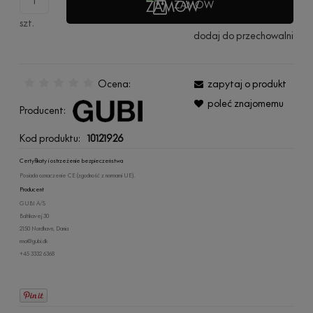
ZAMÓW
szt.
dodaj do przechowalni
Ocena:
zapytaj o produkt
poleć znajomemu
Producent:
Kod produktu:
10121926
Certyfikaty i ostrzeżenie bezpieczeństwa
Posiada oznaczenie CE (zgodność z normami UE).
Producent
GUBI A/S
Baltikavej 30
2150 Nordhavn, Dania
rma@gubi.dk
+45 3332 6368