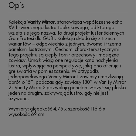
Opis
Kolekcja
Vanity Mirror,
stanowiąca współczesne echo
XVIII-wiecznego lustra toaletkowego, od którego
wzięła się jego nazwa, to drugi projekt luster ściennych
GamFratesi dla GUBI. Kolekcja składa się z trzech
wariantów – odpowiednio z jednym, dwoma i trzema
panelami lustrzanymi. Cechami charakterystycznymi
tego projektu są ciepły fornir orzechowy i mosiężne
zawiasy. Umożliwiają one regulację kąta nachylenia
lustra, wpływając na perspektywę, jaką ono oferuje i
grę światła w pomieszczeniu. W przypadku
jednopanelowego Vanity Mirror 1 zawiasy umożliwiają
obrót o 15°, podczas gdy zawiasy 180° w Vanity Mirror
2 i Vanity Mirror 3 pozwalają panelom złożyć się płasko
jeden na drugim, zakrywając lustro, gdy nie jest
używane.
Wymiary: głębokość 4,75 x szerokość 116,6 x
wysokość 69 cm