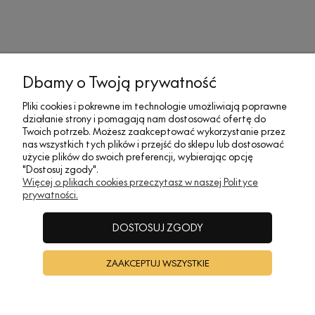
MOJE KONTO
Dbamy o Twoją prywatność
Pliki cookies i pokrewne im technologie umożliwiają poprawne
działanie strony i pomagają nam dostosować ofertę do
SOCIAL MEDIA
Twoich potrzeb. Możesz zaakceptować wykorzystanie przez
nas wszystkich tych plików i przejść do sklepu lub dostosować
użycie plików do swoich preferencji, wybierając opcję
"Dostosuj zgody".
REGULAMINY
Więcej o plikach cookies przeczytasz w naszej Polityce
prywatności.
INFORMACJE
DOSTOSUJ ZGODY
ZAAKCEPTUJ WSZYSTKIE
A•TAK DESIGN
POKAŻ PEŁNĄ WERSJĘ STRONY