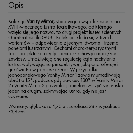
Opis
Kolekcja
Vanity Mirror,
stanowiąca współczesne echo
XVIII-wiecznego lustra toaletkowego, od którego
wzięła się jego nazwa, to drugi projekt luster ściennych
GamFratesi dla GUBI. Kolekcja składa się z trzech
wariantów – odpowiednio z jednym, dwoma i trzema
panelami lustrzanymi. Cechami charakterystycznymi
tego projektu są ciepły fornir orzechowy i mosiężne
zawiasy. Umożliwiają one regulację kąta nachylenia
lustra, wpływając na perspektywę, jaką ono oferuje i
grę światła w pomieszczeniu. W przypadku
jednopanelowego Vanity Mirror 1 zawiasy umożliwiają
obrót o 15°, podczas gdy zawiasy 180° w Vanity Mirror
2 i Vanity Mirror 3 pozwalają panelom złożyć się płasko
jeden na drugim, zakrywając lustro, gdy nie jest
używane.
Wymiary: głębokość 4,75 x szerokość 28 x wysokość
73,8 cm