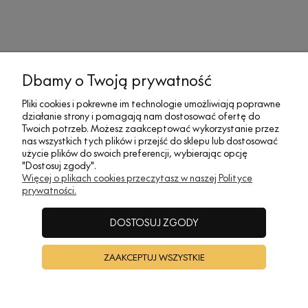
MOJE KONTO
Dbamy o Twoją prywatność
Pliki cookies i pokrewne im technologie umożliwiają poprawne
działanie strony i pomagają nam dostosować ofertę do
SOCIAL MEDIA
Twoich potrzeb. Możesz zaakceptować wykorzystanie przez
nas wszystkich tych plików i przejść do sklepu lub dostosować
użycie plików do swoich preferencji, wybierając opcję
"Dostosuj zgody".
REGULAMINY
Więcej o plikach cookies przeczytasz w naszej Polityce
prywatności.
INFORMACJE
DOSTOSUJ ZGODY
ZAAKCEPTUJ WSZYSTKIE
A•TAK DESIGN
POKAŻ PEŁNĄ WERSJĘ STRONY