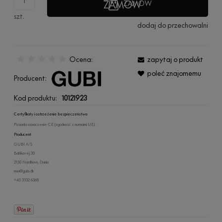
ZAMÓW
szt.
dodaj do przechowalni
Ocena:
zapytaj o produkt
poleć znajomemu
Producent:
Kod produktu:
10121923
Certyfikaty i ostrzeżenie bezpieczeństwa
Posiada oznaczenie CE (zgodność z normami UE).
Producent
GUBI A/S
Baltikavej 30
2150 Nordhavn, Dania
rma@gubi.dk
+45 3332 6368