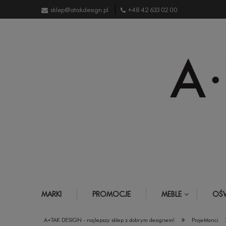
sklep@atakdesign.pl
+48 42 633 02 00
MARKI
PROMOCJE
MEBLE
OŚW
»
A•TAK DESIGN - najlepszy sklep z dobrym designem!
Projektanci