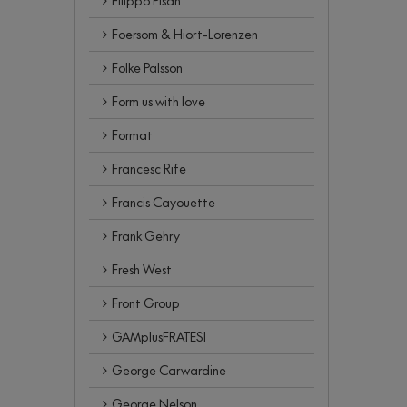
Filippo Pisan
Foersom & Hiort-Lorenzen
Folke Palsson
Form us with love
Format
Francesc Rife
Francis Cayouette
Frank Gehry
Fresh West
Front Group
GAMplusFRATESI
George Carwardine
George Nelson