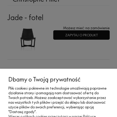
Jade - fotel
Możesz mieć:
na zamówienie
ZAPYTAJ O PRODUKT
MOJE KONTO
Dbamy o Twoją prywatność
Pliki cookies i pokrewne im technologie umożliwiają poprawne
działanie strony i pomagają nam dostosować ofertę do
SOCIAL MEDIA
Twoich potrzeb. Możesz zaakceptować wykorzystanie przez
nas wszystkich tych plików i przejść do sklepu lub dostosować
użycie plików do swoich preferencji, wybierając opcję
"Dostosuj zgody".
REGULAMINY
Więcej o plikach cookies przeczytasz w naszej Polityce