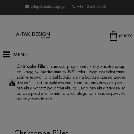
sklep@atakdesign.pl
+48 42 633 02 00
(PUSTY)
Christophe Pillet
, francuski projektant, który zaczłął swoją
edukację w Mediolanie w 1991 roku. Jego wszechstronne
zainteresowania przekładają się na bardzo szeroki zakres
działań - od projektowania form przemysłowych przez
projekty wnętrz po architekturę. Jego projekty zawsze są
bardzo proste w formie, a o ich elegancji stanowią zwykle
pojedyncze detale.
Christophe Pillet