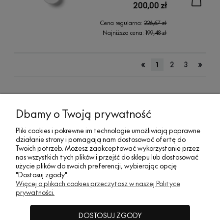
200,00 zł
Cena regularna:
226,67 zł
Najniższa cena:
199,48 zł
«
»
1
2
3
MOJE KONTO
Dbamy o Twoją prywatność
Pliki cookies i pokrewne im technologie umożliwiają poprawne
działanie strony i pomagają nam dostosować ofertę do
SOCIAL MEDIA
Twoich potrzeb. Możesz zaakceptować wykorzystanie przez
nas wszystkich tych plików i przejść do sklepu lub dostosować
użycie plików do swoich preferencji, wybierając opcję
"Dostosuj zgody".
REGULAMINY
Więcej o plikach cookies przeczytasz w naszej Polityce
prywatności.
INFORMACJE
DOSTOSUJ ZGODY