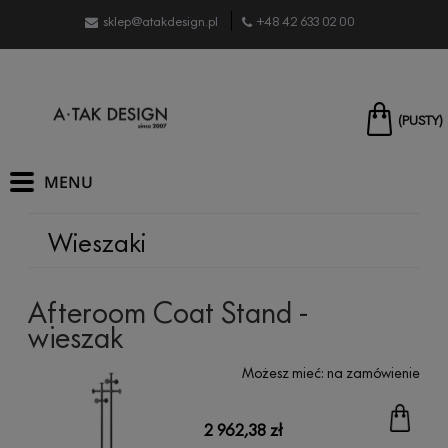
sklep@atakdesign.pl
+48 42 633 02 00
(PUSTY)
Wieszaki
Afteroom Coat Stand -
wieszak
Możesz mieć:
na zamówienie
2 962,38 zł