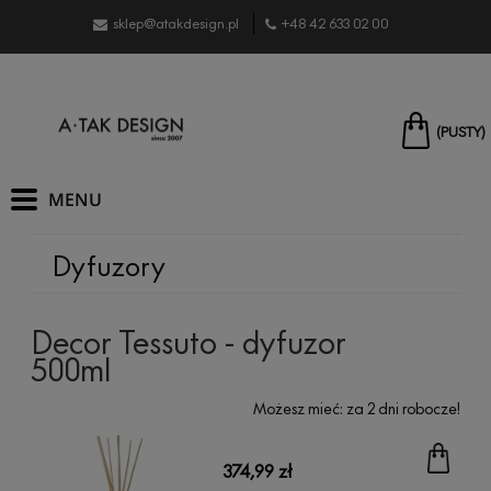
sklep@atakdesign.pl
+48 42 633 02 00
(PUSTY)
Dyfuzory
Decor Tessuto - dyfuzor
500ml
Możesz mieć:
za 2 dni robocze!
374,99 zł