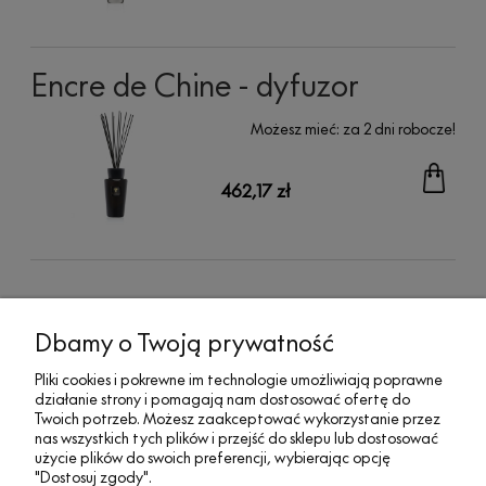
Encre de Chine - dyfuzor
Możesz mieć:
za 2 dni robocze!
462,17 zł
MOJE KONTO
Dbamy o Twoją prywatność
Pliki cookies i pokrewne im technologie umożliwiają poprawne
działanie strony i pomagają nam dostosować ofertę do
SOCIAL MEDIA
Twoich potrzeb. Możesz zaakceptować wykorzystanie przez
nas wszystkich tych plików i przejść do sklepu lub dostosować
użycie plików do swoich preferencji, wybierając opcję
"Dostosuj zgody".
REGULAMINY