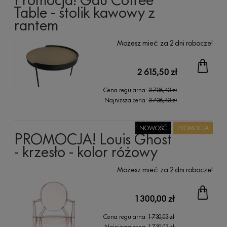
Table - stolik kawowy z
rantem
Możesz mieć:
za 2 dni robocze!
2 615,50 zł
Cena regularna:
3 736,43 zł
Najniższa cena:
3 736,43 zł
NOWOŚĆ
PROMOCJA
PROMOCJA! Louis Ghost
- krzesło - kolor różowy
Możesz mieć:
za 2 dni robocze!
1 300,00 zł
Cena regularna:
1 730,03 zł
Najniższa cena:
1 730,03 zł