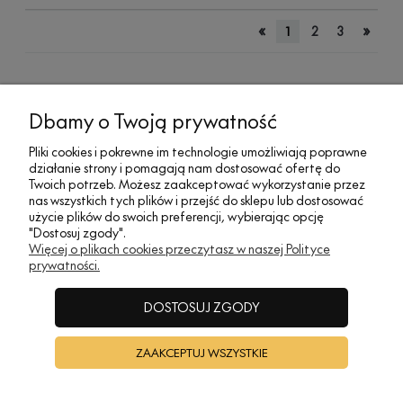
«
»
1
2
3
Dbamy o Twoją prywatność
MOJE KONTO
Pliki cookies i pokrewne im technologie umożliwiają poprawne
działanie strony i pomagają nam dostosować ofertę do
SOCIAL MEDIA
Twoich potrzeb. Możesz zaakceptować wykorzystanie przez
nas wszystkich tych plików i przejść do sklepu lub dostosować
użycie plików do swoich preferencji, wybierając opcję
"Dostosuj zgody".
REGULAMINY
Więcej o plikach cookies przeczytasz w naszej Polityce
prywatności.
INFORMACJE
DOSTOSUJ ZGODY
ZAAKCEPTUJ WSZYSTKIE
A•TAK DESIGN