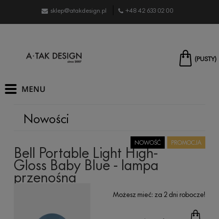
sklep@atakdesign.pl
+48 42 633 02 00
(PUSTY)
Nowości
NOWOŚĆ
PROMOCJA
Bell Portable Light High-
Gloss Baby Blue - lampa
przenośna
Możesz mieć:
za 2 dni robocze!