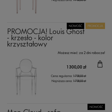
NOWOŚĆ
PROMOCJA
PROMOCJA! Louis Ghost
- krzesło - kolor
krzyształowy
Możesz mieć:
za 2 dni robocze!
1 300,00 zł
Cena regularna:
1 730,03 zł
Najniższa cena:
1 730,03 zł
NOWOŚĆ