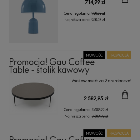
714,99 zł
Cena regularna:
950,03 zł
Najniższa cena:
950,03 zł
NOWOŚĆ
PROMOCJA
Promocja! Gau Coffee
Table - stolik kawowy
Możesz mieć:
za 2 dni robocze!
2 582,95 zł
Cena regularna:
3 689,92 zł
Najniższa cena:
3 689,92 zł
NOWOŚĆ
PROMOCJA
Promocja! Gau Coffee