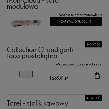
Mon-Cloud - sofa
modułowa
Możesz mieć:
na zamówienie
ZAPYTAJ O PRODUKT
NOWOŚĆ
Collection Chandigarh -
taca prostokątna
Możesz mieć:
za 2 dni robocze!
1 265,01 zł
NOWOŚĆ
Torei - stolik kawowy