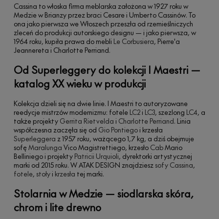
Cassina to włoska firma meblarska założona w 1927 roku w
Medzie w Brianzy przez braci Cesare i Umberto Cassinów. To
ona jako pierwsza we Włoszech przeszła od rzemieślniczych
zleceń do produkcji autorskiego designu — i jako pierwsza, w
1964 roku, kupiła prawa do mebli
Le Corbusiera
, Pierre'a
Jeannereta i Charlotte Perriand.
Od Superleggery do kolekcji I Maestri —
katalog XX wieku w produkcji
Kolekcja dzieli się na dwie linie. I Maestri to autoryzowane
reedycje mistrzów modernizmu: fotele
LC2
i
LC3
, szezlong
LC4
, a
także projekty
Gerrita Rietvelda
i
Charlotte Perriand
. Linia
współczesna zaczęła się od
Gio Pontiego
i krzesła
Superleggera
z 1957 roku, ważącego 1,7 kg, a dziś obejmuje
sofę
Maralunga
Vico Magistrettiego, krzesło
Cab
Mario
Belliniego i projekty
Patricii Urquioli
, dyrektorki artystycznej
marki od 2015 roku. W ATAK DESIGN znajdziesz
sofy Cassina
,
fotele
,
stoły
i
krzesła
tej marki.
Stolarnia w Medzie — siodlarska skóra,
chrom i lite drewno