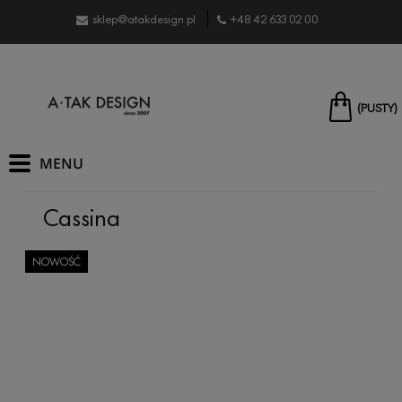
sklep@atakdesign.pl
+48 42 633 02 00
(PUSTY)
Cassina
NOWOŚĆ