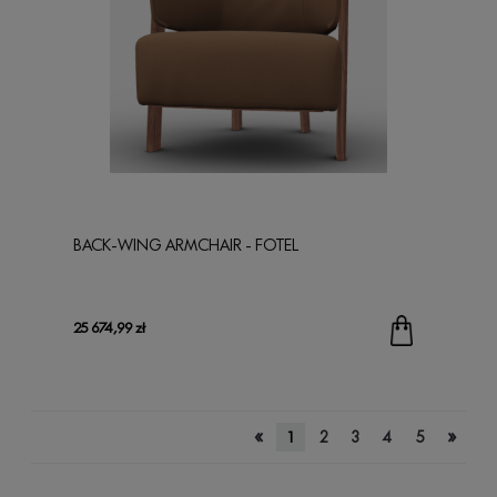
BACK-WING ARMCHAIR - FOTEL
25 674,99 zł
«
»
1
2
3
4
5