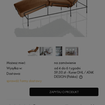
Możesz mieć:
na zamówienie
Wysyłka w:
od 4 do 6 tygodni
59,00 zł
- Kurier DHL / ATAK
Dostawa:
DESIGN
(Polska)
sprawdź formy dostawy
Cena nie zawiera ewentualnych kosztów płatności
ZAPYTAJ O PRODUKT