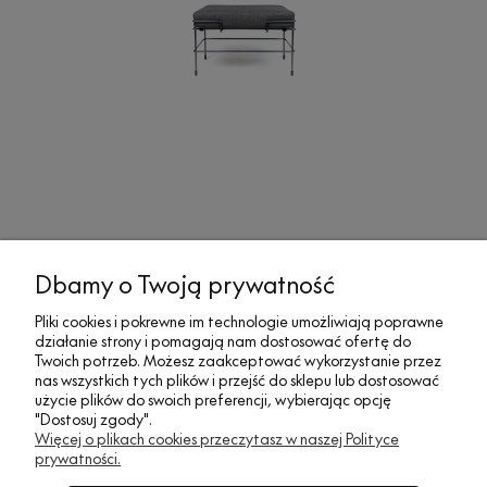
Dbamy o Twoją prywatność
MOJE KONTO
Pliki cookies i pokrewne im technologie umożliwiają poprawne
działanie strony i pomagają nam dostosować ofertę do
SOCIAL MEDIA
Twoich potrzeb. Możesz zaakceptować wykorzystanie przez
nas wszystkich tych plików i przejść do sklepu lub dostosować
użycie plików do swoich preferencji, wybierając opcję
"Dostosuj zgody".
REGULAMINY
Więcej o plikach cookies przeczytasz w naszej Polityce
prywatności.