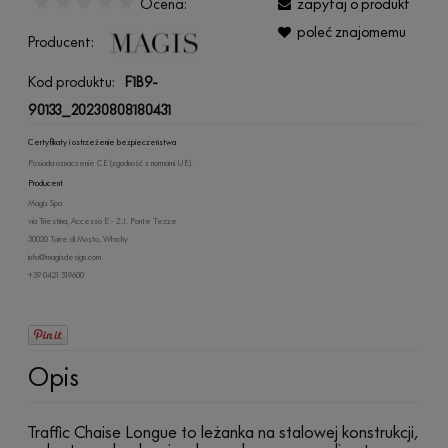
Ocena:
zapytaj o produkt
poleć znajomemu
Producent:
Kod produktu:
F1B9-
90133_20230808180431
Certyfikaty i ostrzeżenie bezpieczeństwa
Posiada oznaczenie CE (zgodność z normami UE).
Producent
Magis Spa
via Triestina, Accesso E - Z.I. Ponte Tezze
30020 Torre di Mosto, Włochy
info@magisdesign.com
+39 0421 319600
Opis
Traffic Chaise Longue to leżanka na stalowej konstrukcji,