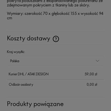
pokryta poduszkami z ekspandowanego poliuretanu ze
zdejmowanym pokryciem z tkaniny lub ze skóry.
Wymiary: szerokość 70 x głębokość 155 x wysokość 94
cm
Koszty dostawy
Cena nie zawiera ewentualnych kosztów płatności
Kraj wysyłki:
Kurier DHL / ATAK DESIGN
59,00 zł
Odbiór osobisty
0,00 zł
Produkty powiązane