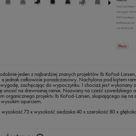
Producent
Audo Copenhagen
Aarhusgade 130 1S
2150 Copenhagen, 
info@audocph.com
+45 48 40 61 00
dobnie jeden z najbardziej znanych projektów Ib Kofod-Larsen
 a jednak całkowicie ponadczasowy. Nachylona pod kątem rama i
 wygodę, zachęcając do wypoczynku. I chociaż jest wykonany z 
ę unosić na drewnianej ramie. Nazwany na cześć szwedzkiego oś
m organicznego projektu Ib Kofod-Larsen, skupiającego się na s
b wysokim oparciem.
 wysokość 73 x wysokość siedziska 40 x szerokość 80 x głębok