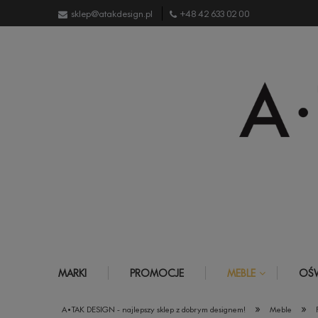
sklep@atakdesign.pl
+48 42 633 02 00
MARKI
PROMOCJE
MEBLE
OŚW
»
»
A•TAK DESIGN - najlepszy sklep z dobrym designem!
Meble