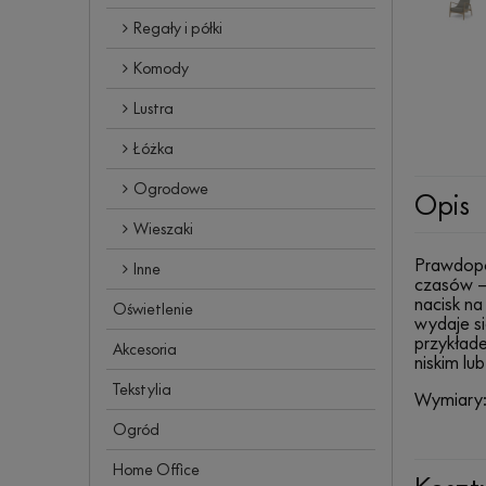
Regały i półki
Komody
Lustra
Łóżka
Ogrodowe
Opis
Wieszaki
Prawdopo
Inne
czasów –
nacisk na
Oświetlenie
wydaje si
przykłade
Akcesoria
niskim lu
Tekstylia
Wymiary:
Ogród
Home Office