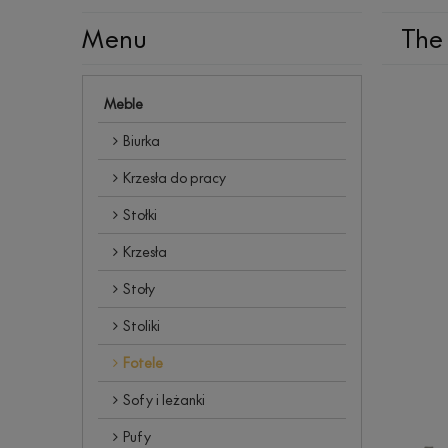
Menu
The 
Meble
Biurka
Krzesła do pracy
Stołki
Krzesła
Stoły
Stoliki
Fotele
Sofy i leżanki
Pufy