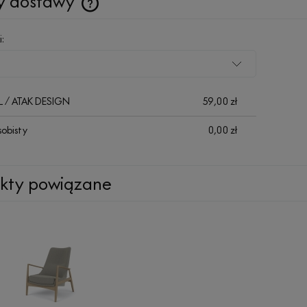
y dostawy
Cena nie zawiera ewentualnych kosztów
i:
płatności
HL / ATAK DESIGN
59,00 zł
sobisty
0,00 zł
kty powiązane