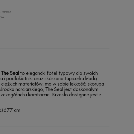
T, Nordhavn
Dania
,
The Seal
to elegancki fotel typowy dla swoich
 podłokietniki oraz skórzana tapicerka kładą
ciężkich materiałów, ma w sobie lekkość; skorupa
rodka narciarskiego, The Seal jest doskonałym
zczegółach i komforcie. Krzesło dostępne jest z
ość 77 cm