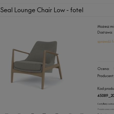
Seal Lounge Chair Low - fotel
Możesz mi
Dostawa:
sprawdź f
Ocena:
Producent
Kod produ
45089_20
Certyfikaty i ost
Posiada oznaczenie