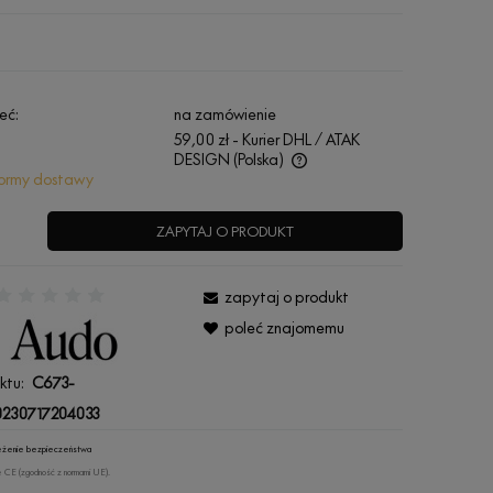
eć:
na zamówienie
59,00 zł
- Kurier DHL / ATAK
DESIGN
(Polska)
ormy dostawy
Cena nie zawiera ewentualnych kosztów
płatności
ZAPYTAJ O PRODUKT
zapytaj o produkt
:
poleć znajomemu
ktu:
C673-
230717204033
rzeżenie bezpieczeństwa
 CE (zgodność z normami UE).