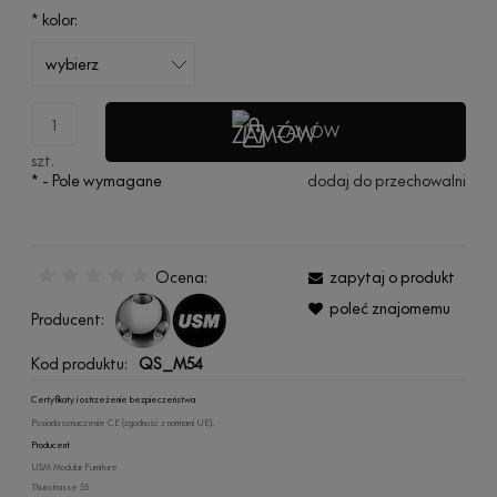
*
kolor:
ZAMÓW
szt.
*
- Pole wymagane
dodaj do przechowalni
Ocena:
zapytaj o produkt
poleć znajomemu
Producent:
Kod produktu:
QS_M54
Certyfikaty i ostrzeżenie bezpieczeństwa
Posiada oznaczenie CE (zgodność z normami UE).
Producent
USM Modular Furniture
Thunstrasse 55