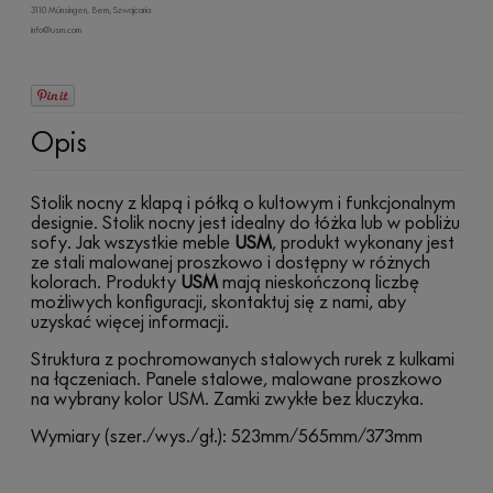
3110 Münsingen, Bern, Szwajcaria
info@usm.com
Opis
Stolik nocny z klapą i półką o kultowym i funkcjonalnym
designie. Stolik nocny jest idealny do łóżka lub w pobliżu
sofy. Jak wszystkie meble
USM
, produkt wykonany jest
ze stali malowanej proszkowo i dostępny w różnych
kolorach. Produkty
USM
mają nieskończoną liczbę
możliwych konfiguracji, skontaktuj się z nami, aby
uzyskać więcej informacji.
Struktura z pochromowanych stalowych rurek z kulkami
na łączeniach. Panele stalowe, malowane proszkowo
na wybrany kolor USM. Zamki zwykłe bez kluczyka.
Wymiary (szer./wys./gł.): 523mm/565mm/373mm