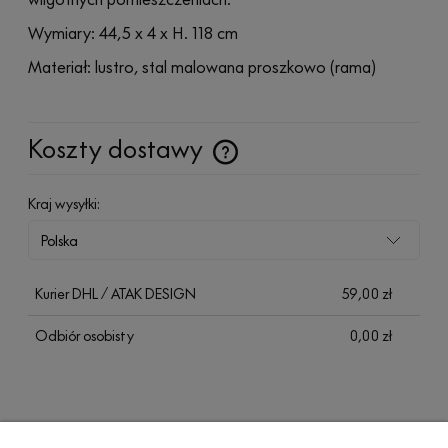
Wymiary:
44,5 x 4 x H. 118 cm
Materiał: lustro, stal malowana proszkowo (rama)
Koszty dostawy
Cena nie zawiera ewentualnych kosztów płatności
Kraj wysyłki:
Kurier DHL / ATAK DESIGN
59,00 zł
Odbiór osobisty
0,00 zł