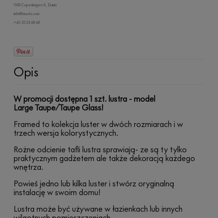
1100 Copenhagen K, Dania
info@muuto.com
+45 33 23 68 68
Opis
W promocji dostępna 1 szt. lustra - model
Large
Taupe/Taupe Glass!
Framed to kolekcja luster w dwóch rozmiarach i w
trzech wersja kolorystycznych.
Rożne odcienie tafli lustra sprawiają- ze są ty tylko
praktycznym gadżetem ale także dekoracją każdego
wnętrza.
Powieś jedno lub kilka luster i stwórz oryginalną
instalację w swoim domu!
Lustra może być używane w łazienkach lub innych
wilgotnych pomieszczeniach.