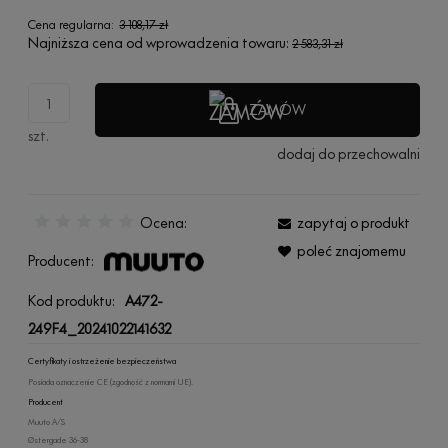
Cena regularna:
3 108,17 zł
Najniższa cena od wprowadzenia towaru:
2 583,31 zł
ZAMÓW
szt.
dodaj do przechowalni
Ocena:
zapytaj o produkt
poleć znajomemu
Producent:
Kod produktu:
A472-
249F4_20241022141632
Certyfikaty i ostrzeżenie bezpieczeństwa
Posiada oznaczenie CE (zgodność z normami UE).
Producent
Muuto A/S
Østergade 36-38