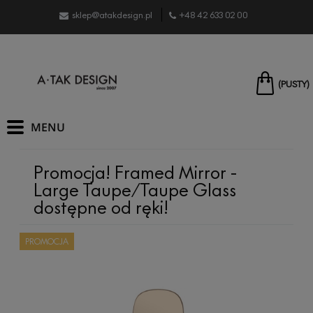
sklep@atakdesign.pl
+48 42 633 02 00
(PUSTY)
Promocja! Framed Mirror -
Large Taupe/Taupe Glass
dostępne od ręki!
PROMOCJA