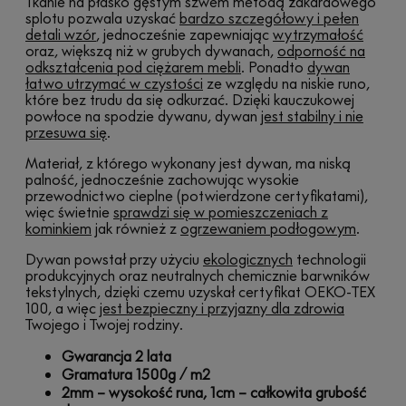
Tkanie na płasko gęstym szwem metodą żakardowego
splotu pozwala uzyskać
bardzo szczegółowy i pełen
detali wzór
, jednocześnie zapewniając
wytrzymałość
oraz, większą niż w grubych dywanach,
odporność na
odkształcenia pod ciężarem mebli
. Ponadto
dywan
łatwo utrzymać w czystości
ze względu na niskie runo,
które bez trudu da się odkurzać. Dzięki kauczukowej
powłoce na spodzie dywanu, dywan
jest stabilny i nie
przesuwa się
.
Materiał, z którego wykonany jest dywan, ma niską
palność, jednocześnie zachowując wysokie
przewodnictwo cieplne (potwierdzone certyfikatami),
więc świetnie
sprawdzi się w pomieszczeniach z
kominkiem
jak również z
ogrzewaniem podłogowym
.
Dywan powstał przy użyciu
ekologicznych
technologii
produkcyjnych oraz neutralnych chemicznie barwników
tekstylnych, dzięki czemu uzyskał certyfikat OEKO-TEX
100, a więc
jest bezpieczny i przyjazny dla zdrowia
Twojego i Twojej rodziny.
Gwarancja 2 lata
Gramatura 1500g / m2
2mm – wysokość runa, 1cm – całkowita grubość