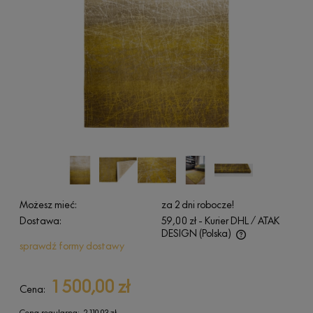
Możesz mieć:
za 2 dni robocze!
Dostawa:
59,00 zł
- Kurier DHL / ATAK
DESIGN
(Polska)
sprawdź formy dostawy
Cena nie zawiera ewentualnych kosztów płatności
1 500,00 zł
Cena:
Cena regularna:
2 110,03 zł