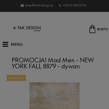
sklep@atakdesign.pl
+48 42 633 02 00
(PUSTY)
PROMOCJA! Mad Men - NEW
YORK FALL 8879 - dywan
PROMOCJA