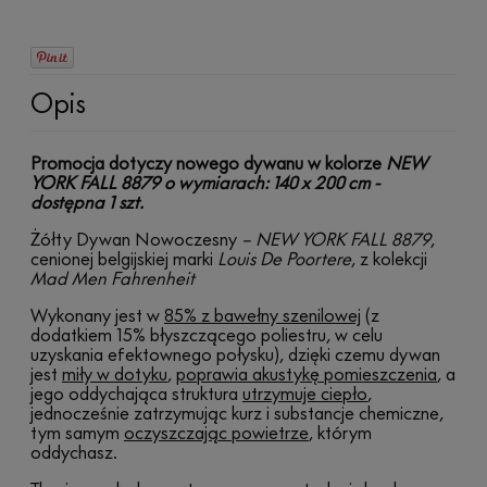
Opis
Promocja dotyczy nowego dywanu w kolorze
NEW
YORK FALL 8879 o wymiarach: 140 x 200 cm -
dostępna 1 szt.
Żółty Dywan Nowoczesny
– NEW YORK FALL 8879
,
cenionej belgijskiej marki
Louis De Poortere
, z kolekcji
Mad Men Fahrenheit
Wykonany jest w
85% z bawełny szenilowej
(z
dodatkiem 15% błyszczącego poliestru, w celu
uzyskania efektownego połysku), dzięki czemu dywan
jest
miły w dotyku
,
poprawia akustykę pomieszczenia
, a
jego oddychająca struktura
utrzymuje ciepło
,
jednocześnie zatrzymując kurz i substancje chemiczne,
tym samym
oczyszczając powietrze
, którym
oddychasz.