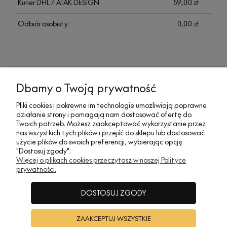
Kurier DHL / ATAK DESIGN
59,00 zł
Odbiór osobisty
0,00 zł
Dbamy o Twoją prywatność
MOJE KONTO
Pliki cookies i pokrewne im technologie umożliwiają poprawne
działanie strony i pomagają nam dostosować ofertę do
SOCIAL MEDIA
Twoich potrzeb. Możesz zaakceptować wykorzystanie przez
nas wszystkich tych plików i przejść do sklepu lub dostosować
użycie plików do swoich preferencji, wybierając opcję
"Dostosuj zgody".
REGULAMINY
Więcej o plikach cookies przeczytasz w naszej Polityce
prywatności.
INFORMACJE
DOSTOSUJ ZGODY
ZAAKCEPTUJ WSZYSTKIE
A•TAK DESIGN