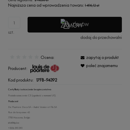
Najniższa cena od wprowadzenia towaru:
1 496,12 zł
ZAMÓW
szt.
dodaj do przechowalni
Ocena:
zapytaj o produkt
poleć znajomemu
Producent:
Kod produktu:
17FB-94392
Certyfikaty i ostrzeżenie bezpieczeństwa
Posiada oznaczenie CE (zgodność z normami UE).
Producent
De Poortere Deco SA – André Vernier et Fils SA
Rue de la royenne 45
7700 Mouscron, Belgia
info@ldp.be
+3256 393 393