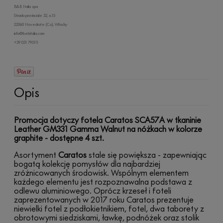
B&B Italia spa
Strada provinciale 32, n.15
22060 Novedrate (Co), Włochy
info@bebitalia.com
+39 031 795111
Opis
Promocja dotyczy fotela Caratos SCA57A w tkaninie
Leather GM331 Gamma Walnut
na nóżkach w kolorze
graphite - dostępne 4 szt.
Asortyment
Caratos
stale się powiększa - zapewniając
bogatą kolekcję pomysłów dla najbardziej
zróżnicowanych środowisk. Wspólnym elementem
każdego elementu jest rozpoznawalna podstawa z
odlewu aluminiowego. Oprócz krzeseł i foteli
zaprezentowanych w 2017 roku Caratos prezentuje
niewielki fotel z podłokietnikiem, fotel, dwa taborety z
obrotowymi siedziskami, ławkę, podnóżek oraz stolik