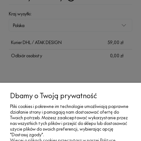
Cena nie zawiera ewentualnych kosztów płatności
Kraj wysyłki:
Kurier DHL / ATAK DESIGN
59,00 zł
Odbiór osobisty
0,00 zł
MOJE KONTO
Dbamy o Twoją prywatność
Pliki cookies i pokrewne im technologie umożliwiają poprawne
działanie strony i pomagają nam dostosować ofertę do
SOCIAL MEDIA
Twoich potrzeb. Możesz zaakceptować wykorzystanie przez
nas wszystkich tych plików i przejść do sklepu lub dostosować
użycie plików do swoich preferencji, wybierając opcję
"Dostosuj zgody".
REGULAMINY
Więcej o plikach cookies przeczytasz w naszej Polityce