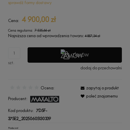
sprawdź formy dostawy
Cena nie zawiera ewentualnych kosztów płatności
4 900,00 zł
Cena:
Cena regularna:
7 535,66 zł
Najniższa cena od wprowadzenia towaru:
4 887,34 zł
ZAMÓW
szt.
dodaj do przechowalni
Ocena:
zapytaj o produkt
poleć znajomemu
Producent:
Kod produktu:
7D5F-
375E2_20250605130339
Producent