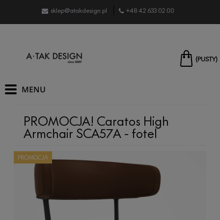
sklep@atakdesign.pl
+48 42 633 02 00
(PUSTY)
PROMOCJA! Caratos High
Armchair SCA57A - fotel
PROMOCJA