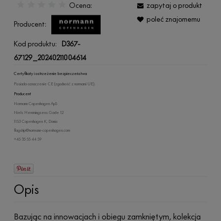
Ocena:
zapytaj o produkt
poleć znajomemu
Producent:
Kod produktu:
D367-
67129_20240211004614
Certyfikaty i ostrzeżenie bezpieczeństwa
Posiada oznaczenie CE (zgodność z normami UE).
Producent
Normann Copenhagen ApS
Niels Hemmingsens Gade 12
1153 Copenhagen K, Dania
flagship@normann-copenhagen.com
+45 35 55 44 59
Opis
Bazując na innowacjach i obiegu zamkniętym, kolekcja