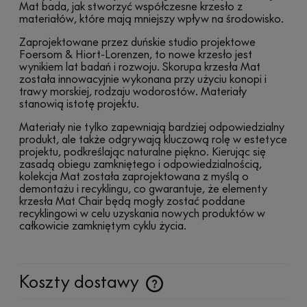
Mat bada, jak stworzyć współczesne krzesło z
materiałów, które mają mniejszy wpływ na środowisko.
Zaprojektowane przez duńskie studio projektowe
Foersom & Hiort-Lorenzen, to nowe krzesło jest
wynikiem lat badań i rozwoju. Skorupa krzesła Mat
została innowacyjnie wykonana przy użyciu konopi i
trawy morskiej, rodzaju wodorostów. Materiały
stanowią istotę projektu.
Materiały nie tylko zapewniają bardziej odpowiedzialny
produkt, ale także odgrywają kluczową rolę w estetyce
projektu, podkreślając naturalne piękno. Kierując się
zasadą obiegu zamkniętego i odpowiedzialnością,
kolekcja Mat została zaprojektowana z myślą o
demontażu i recyklingu, co gwarantuje, że elementy
krzesła Mat Chair będą mogły zostać poddane
recyklingowi w celu uzyskania nowych produktów w
całkowicie zamkniętym cyklu życia.
Koszty dostawy
Cena nie zawiera ewentualnych kosztów płatności