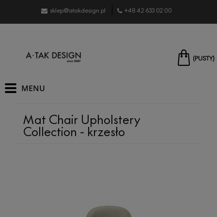
sklep@atakdesign.pl
+48 42 633 02 00
(PUSTY)
Mat Chair Upholstery
Collection - krzesło