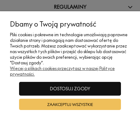
REGULAMINY
Dbamy o Twoją prywatność
INFORMACJE
Pliki cookies i pokrewne im technologie umożliwiają poprawne
działanie strony i pomagają nam dostosować ofertę do
Twoich potrzeb. Możesz zaakceptować wykorzystanie przez
A•TAK DESIGN
nas wszystkich tych plików i przejść do sklepu lub dostosować
użycie plików do swoich preferencji, wybierając opcję
"Dostosuj zgody".
POKAŻ PEŁNĄ WERSJĘ STRONY
Więcej o plikach cookies przeczytasz w naszej Polityce
prywatności.
Sklep internetowy Shoper Premium
DOSTOSUJ ZGODY
ZAAKCEPTUJ WSZYSTKIE