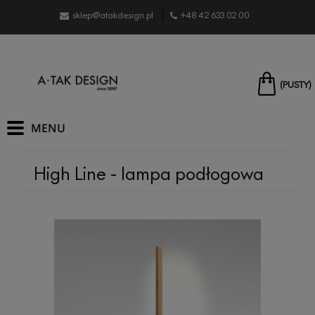
sklep@atakdesign.pl
+48 42 633 02 00
(PUSTY)
High Line - lampa podłogowa