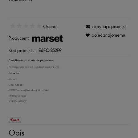
Ocena:
zapytaj o produkt
poleć znajomemu
Producent:
Kod produktu:
E6FC-352F9
Certyfikaty i ostrzeżenie bezpieczeństwa
Posiada oznaczenie CE (zgodność z normami UE).
Producent
Marset
Ctra. Rubí 284
08228 Terrassa (Barcelona), Hiszpania
info@marset.com
+34 934 602 067
Opis