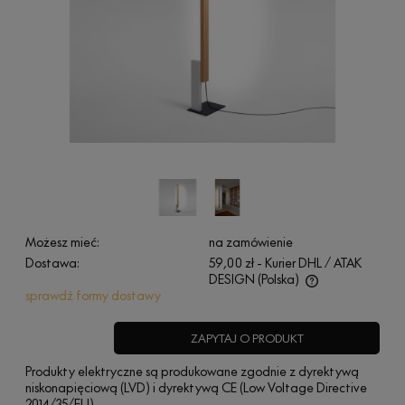
Możesz mieć:
na zamówienie
Dostawa:
59,00 zł
- Kurier DHL / ATAK
DESIGN
(Polska)
sprawdź formy dostawy
Cena nie zawiera ewentualnych kosztów płatności
ZAPYTAJ O PRODUKT
Produkty elektryczne są produkowane zgodnie z dyrektywą
niskonapięciową (LVD) i dyrektywą CE (Low Voltage Directive
2014/35/EU)