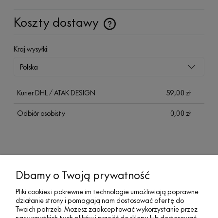
Koszty dostawy
Cena nie zawiera ewentualnych kosztów płatności
Kraj wysyłki:
Kurier DHL / ATAK DESIGN
59,00 zł
Odbiór osobisty
0,00 zł
Dbamy o Twoją prywatność
MOJE KONTO
Pliki cookies i pokrewne im technologie umożliwiają poprawne
działanie strony i pomagają nam dostosować ofertę do
SOCIAL MEDIA
Twoich potrzeb. Możesz zaakceptować wykorzystanie przez
nas wszystkich tych plików i przejść do sklepu lub dostosować