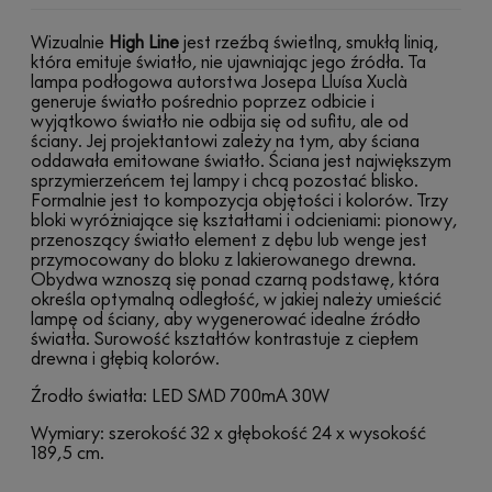
Wizualnie
High Line
jest rzeźbą świetlną, smukłą linią,
która emituje światło, nie ujawniając jego źródła. Ta
lampa podłogowa autorstwa Josepa Lluísa Xuclà
generuje światło pośrednio poprzez odbicie i
wyjątkowo światło nie odbija się od sufitu, ale od
ściany. Jej projektantowi zależy na tym, aby ściana
oddawała emitowane światło. Ściana jest największym
sprzymierzeńcem tej lampy i chcą pozostać blisko.
Formalnie jest to kompozycja objętości i kolorów. Trzy
bloki wyróżniające się kształtami i odcieniami: pionowy,
przenoszący światło element z dębu lub wenge jest
przymocowany do bloku z lakierowanego drewna.
Obydwa wznoszą się ponad czarną podstawę, która
określa optymalną odległość, w jakiej należy umieścić
lampę od ściany, aby wygenerować idealne źródło
światła. Surowość kształtów kontrastuje z ciepłem
drewna i głębią kolorów.
Źrodło światła: LED SMD 700mA 30W
Wymiary: szerokość 32 x głębokość 24 x wysokość
189,5 cm.