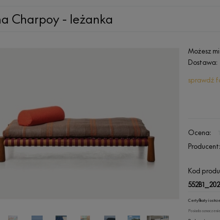
a Charpoy - leżanka
Możesz mi
Dostawa:
sprawdź f
Ocena:
Producent
Kod produ
552B1_202
Certyfikaty i ost
Posiada oznaczenie