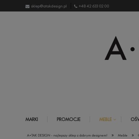
sklep@atakdesign.pl
+48 42 633 02 00
MARKI
PROMOCJE
MEBLE
OŚW
»
»
A•TAK DESIGN - najlepszy sklep z dobrym designem!
Meble