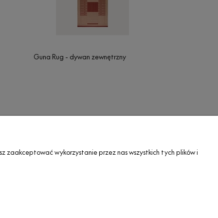
Guna Rug - dywan zewnętrzny
A•TAK DESIGN
sz zaakceptować wykorzystanie przez nas wszystkich tych plików i
O nas
Blog
Showroom