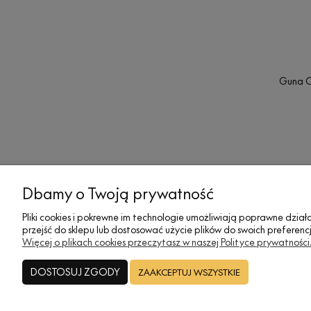
Guna Co
Dbamy o Twoją prywatność
MOJE KONTO
SOCIAL MEDIA
Pliki cookies i pokrewne im technologie umożliwiają poprawne dzi
przejść do sklepu lub dostosować użycie plików do swoich preferencj
Twoje zamówienia
Facebook
Więcej o plikach cookies przeczytasz w naszej Polityce prywatności
Ustawienia konta
X (Twitter)
DOSTOSUJ ZGODY
ZAAKCEPTUJ WSZYSTKIE
Formy płatności
Instagram
Przechowalnia
Blog
Zwroty
Pinterest