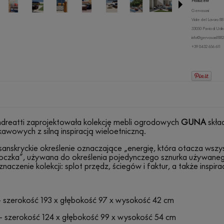
Producent
Gervasoni
Viale del Lavoro 88
33050 Pavia di Udi
info@gervasoni188
+39 0432 656 611
ndreatti zaprojektowała kolekcję mebli ogrodowych
GUNA
skła
kawowych z silną inspiracją wieloetniczną.
sanskryckie określenie oznaczające „energię, która otacza wszy
toczka”, używana do określenia pojedynczego sznurka używaneg
znaczenie kolekcji: splot przędz, ściegów i faktur, a także inspira
:
- szerokość 193 x głębokość 97 x wysokość 42 cm
- szerokość 124 x głębokość 99 x wysokość 54 cm