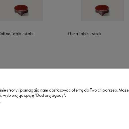
ffee Table - stolik
Guna Table - stolik
REGULAMINY
INFORMACJE
ałanie strony i pomagają nam dostosować ofertę do Twoich potrzeb. Może
i, wybierając opcję "Dostosuj zgody".
Regulaminy
Dla Architekta
.
Polityka prywatności
Wizualizator
Elektrośmieci
Praca
Certyfikaty