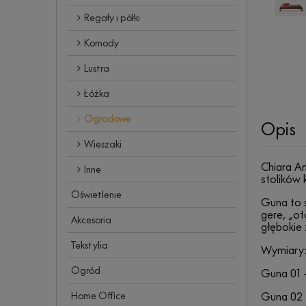
Regały i półki
Komody
Lustra
Łóżka
Ogrodowe
Opis
Wieszaki
Chiara A
Inne
stolików 
Oświetlenie
Guna to 
gere, „o
Akcesoria
głębokie 
Tekstylia
Wymiary
Ogród
Guna 01 
Home Office
Guna 02 