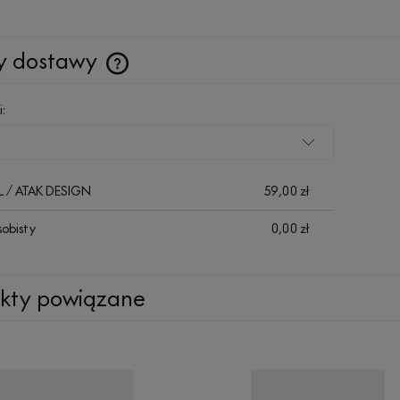
y dostawy
Cena nie zawiera ewentualnych kosztów
i:
płatności
HL / ATAK DESIGN
59,00 zł
sobisty
0,00 zł
kty powiązane