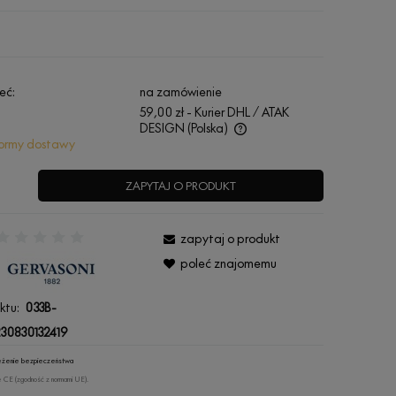
eć:
na zamówienie
59,00 zł
- Kurier DHL / ATAK
DESIGN
(Polska)
ormy dostawy
Cena nie zawiera ewentualnych kosztów
płatności
ZAPYTAJ O PRODUKT
zapytaj o produkt
:
poleć znajomemu
ktu:
033B-
30830132419
rzeżenie bezpieczeństwa
 CE (zgodność z normami UE).