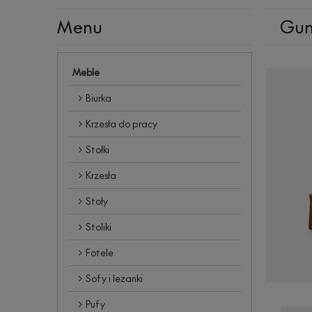
Menu
Gun
Meble
Biurka
Krzesła do pracy
Stołki
Krzesła
Stoły
Stoliki
Fotele
Sofy i leżanki
Pufy