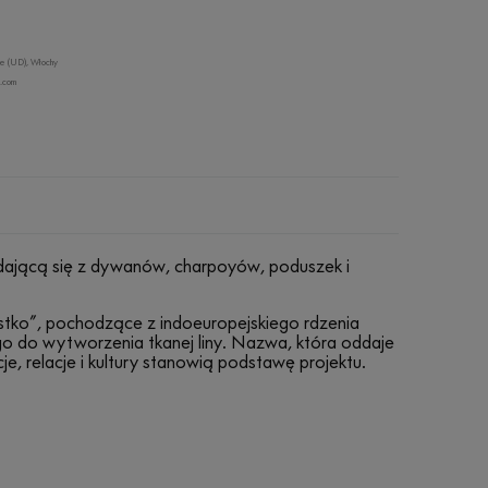
ne (UD), Włochy
2.com
dającą się z dywanów, charpoyów, poduszek i
stko”, pochodzące z indoeuropejskiego rdzenia
o do wytworzenia tkanej liny. Nazwa, która oddaje
cje, relacje i kultury stanowią podstawę projektu.