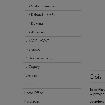
Szklanki i kieliszki
Dzbanki i karafki
Do wina
Akcesoria
ŁAZIENKOWE
Biurowe
Donice i wazony
Zegary
Opis
Tekstylia
Ogród
Taca
Flow
Home Office
w przypad
Projektanci
Wymiary