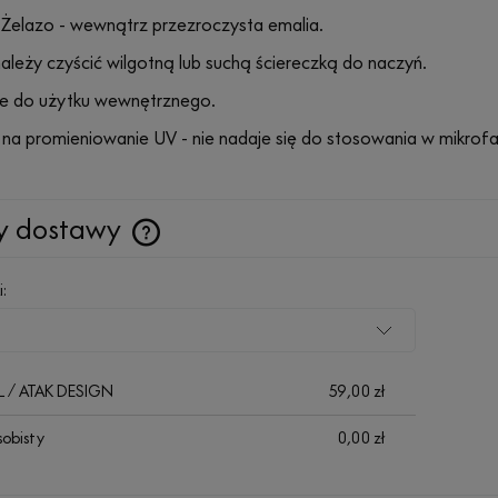
 Żelazo - wewnątrz przezroczysta emalia.
ależy czyścić wilgotną lub suchą ściereczką do naczyń.
e do użytku wewnętrznego.
na promieniowanie UV - nie nadaje się do stosowania w mikrofal
y dostawy
Cena nie zawiera ewentualnych kosztów
i:
płatności
HL / ATAK DESIGN
59,00 zł
sobisty
0,00 zł