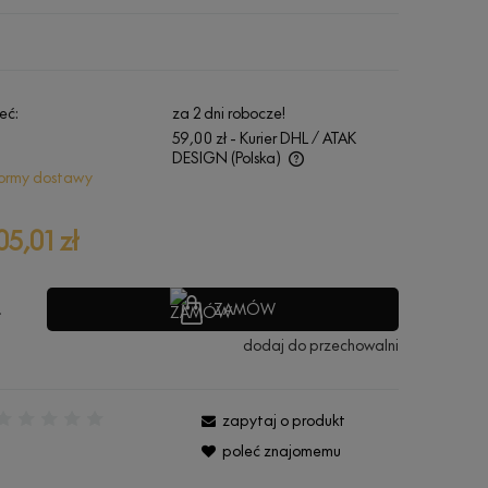
eć:
za 2 dni robocze!
59,00 zł
- Kurier DHL / ATAK
DESIGN
(Polska)
ormy dostawy
Cena nie zawiera ewentualnych kosztów
płatności
05,01 zł
ZAMÓW
.
dodaj do przechowalni
zapytaj o produkt
:
poleć znajomemu