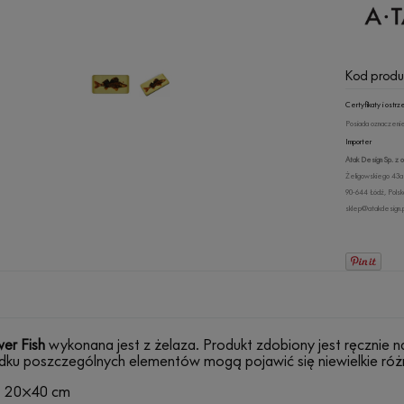
Kod produ
Certyfikaty i ost
Posiada oznaczenie
Importer
Atak Design Sp. z o.
Żeligowskiego 43a
90-644 Łódź, Polsk
sklep@atakdesign.p
er Fish
wykonana jest z żelaza. Produkt zdobiony jest ręczni
ku poszczególnych elementów mogą pojawić się niewielkie różni
: 20×40 cm