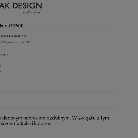
ktu:
GD500
rzeżenie bezpieczeństwa
 CE (zgodność z normami UE).
o. sp. k.
a
l
e nakładanym nadrukiem ozdobnym. W związku z tym
ce w nadruku i kolorze.