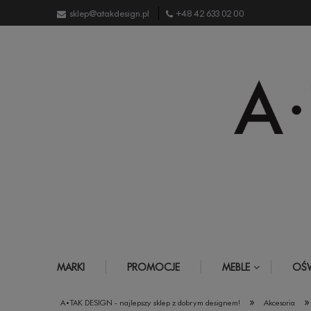
sklep@atakdesign.pl
+48 42 633 02 00
MARKI
PROMOCJE
MEBLE
OŚW
»
»
A•TAK DESIGN - najlepszy sklep z dobrym designem!
Akcesoria