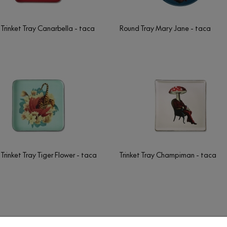
Trinket Tray Canarbella - taca
Round Tray Mary Jane - taca
Trinket Tray Tiger Flower - taca
Trinket Tray Champiman - taca