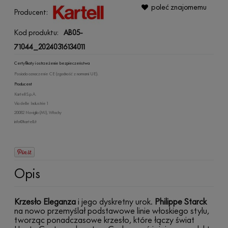
poleć znajomemu
Producent:
Kod produktu:
AB05-
71044_20240316134011
Certyfikaty i ostrzeżenie bezpieczeństwa
Posiada oznaczenie CE (zgodność z normami UE).
Producent
Kartell S.p.A.
Via delle Industrie 1
20082 Noviglio (MI), Włochy
info@kartell.it
Opis
Krzesło Eleganza
i jego dyskretny urok.
Philippe Starck
na nowo przemyślał podstawowe linie włoskiego stylu,
tworząc ponadczasowe krzesło, które łączy świat