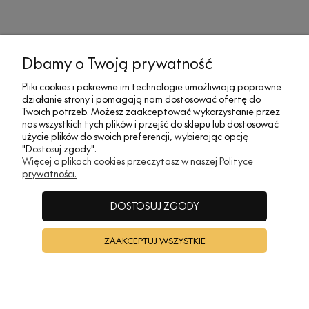
Dbamy o Twoją prywatność
MOJE KONTO
Pliki cookies i pokrewne im technologie umożliwiają poprawne
działanie strony i pomagają nam dostosować ofertę do
SOCIAL MEDIA
Twoich potrzeb. Możesz zaakceptować wykorzystanie przez
nas wszystkich tych plików i przejść do sklepu lub dostosować
użycie plików do swoich preferencji, wybierając opcję
"Dostosuj zgody".
REGULAMINY
Więcej o plikach cookies przeczytasz w naszej Polityce
prywatności.
INFORMACJE
DOSTOSUJ ZGODY
ZAAKCEPTUJ WSZYSTKIE
A•TAK DESIGN
POKAŻ PEŁNĄ WERSJĘ STRONY