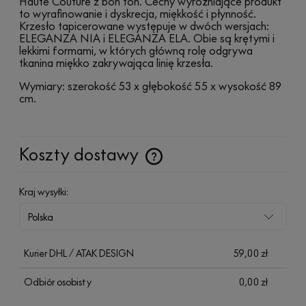
Haute Couture z bon ton. Cechy wyróżniające produkt
to wyrafinowanie i dyskrecja, miękkość i płynność.
Krzesło tapicerowane występuje w dwóch wersjach:
ELEGANZA NIA i ELEGANZA ELA. Obie są krętymi i
lekkimi formami, w których główną rolę odgrywa
tkanina miękko zakrywająca linię krzesła.
Wymiary: szerokość 53 x głębokość 55 x wysokość 89
cm.
Koszty dostawy
Cena nie zawiera ewentualnych kosztów płatności
Kraj wysyłki:
Kurier DHL / ATAK DESIGN
59,00 zł
Odbiór osobisty
0,00 zł