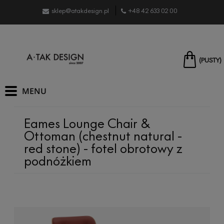
sklep@atakdesign.pl
+48 42 633 02 00
(PUSTY)
Eames Lounge Chair &
Ottoman (chestnut natural -
red stone) - fotel obrotowy z
podnóżkiem