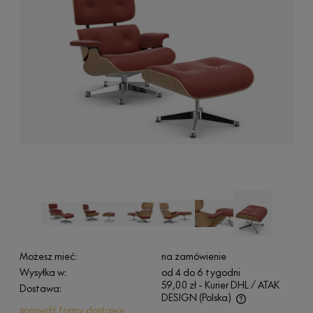
Możesz mieć:
na zamówienie
Wysyłka w:
od 4 do 6 tygodni
59,00 zł
- Kurier DHL / ATAK
Dostawa:
DESIGN
(Polska)
sprawdź formy dostawy
Cena nie zawiera ewentualnych kosztów płatności