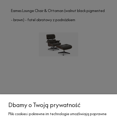
Eames Lounge Chair & Ottoman (walnut black pigmented
- brown) - fotel obrotowy z podnóżkiem
Dbamy o Twoją prywatność
MOJE KONTO
Pliki cookies i pokrewne im technologie umożliwiają poprawne