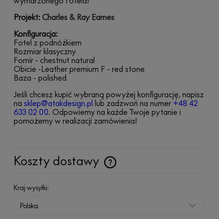
wymarzonego fotela!
Projekt:
Charles & Ray Eames
Konfiguracja:
Fotel z podnóżkiem
Rozmiar klasyczny
Fornir - chestnut natural
Obicie -
Leather premium F
- red stone
Baza - polished
Jeśli chcesz kupić wybraną powyżej konfigurację, napisz 
na 
sklep@atakdesign.pl
lub zadzwoń na numer
+48 42 
633 02 00
. Odpowiemy na każde Twoje pytanie i 
pomożemy w realizacji zamówienia!
Koszty dostawy
Cena nie zawiera ewentualnych kosztów płatności
Kraj wysyłki: