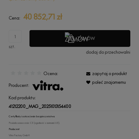
40 852,71 zł
Cena:
ZAMÓW
szt.
dodaj do przechowalni
Ocena:
zapytaj o produkt
poleć znajomemu
Producent:
Kod produktu:
41212200_MAG_20251013154400
Certyfikaty i ostrzeżenie bezpieczeństwa
Posiada oznaczenie CE (zgodność z normami UE).
Producent
Vitra Factory GmbH