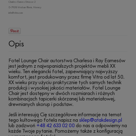
Charles-Eames-Strasse 2
D-79576 Weil am Rhein, Niemcy
info@vitra.com
Opis
Fotel Lounge Chair autorstwa Charlesa i Ray Eamesów
jest jednym z najwspanialszych projektów mebli XX
wieku. Ten elegancki fotel, zapewniający najwyższy
komfort, jest produkowany przez firmę Vitra od lat 50.
XX wieku przy użyciu praktycznie tych samych technik
produkcji i wysokiej jakości materiałów. Fotel Lounge
Chair jest dostępny w dwóch rozmiarach i różnych
kombinacjach tapicerki skórzanej lub materiałowej,
drewnianych skorup i podstaw.
Jeśli interesują Cię szczegółowe informacje na temat
tego kultowego fotela napisz na
sklep@atakdesign.pl
lub zadzwoń
+48 42 633 02 00
do nas a odpowiemy na
każde Twoje pytanie. Pomożemy także z konfiguracją