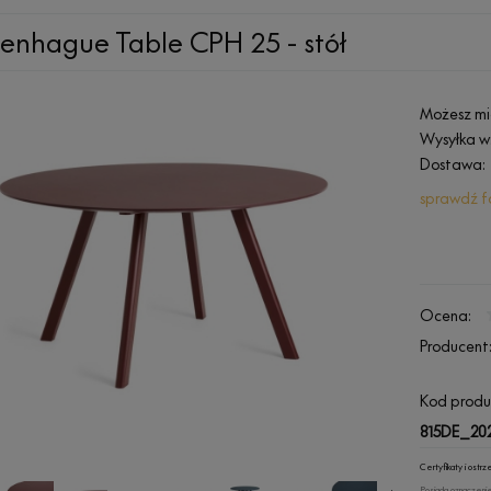
enhague Table CPH 25 - stół
Możesz mi
Wysyłka w
Dostawa:
sprawdź f
Ocena:
Producent
Kod produ
815DE_202
Certyfikaty i ost
Posiada oznaczenie