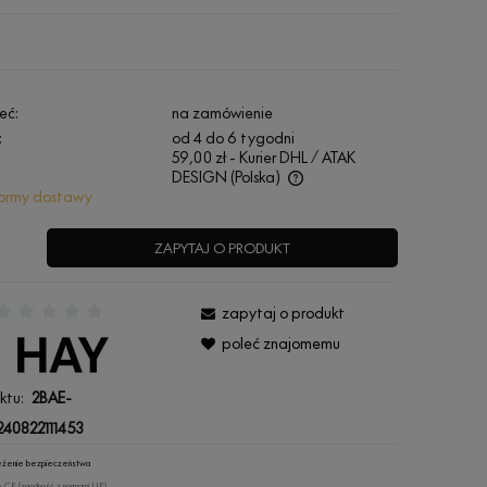
eć:
na zamówienie
:
od 4 do 6 tygodni
59,00 zł
- Kurier DHL / ATAK
DESIGN
(Polska)
ormy dostawy
Cena nie zawiera ewentualnych kosztów
płatności
ZAPYTAJ O PRODUKT
zapytaj o produkt
:
poleć znajomemu
ktu:
2BAE-
40822111453
rzeżenie bezpieczeństwa
 CE (zgodność z normami UE).