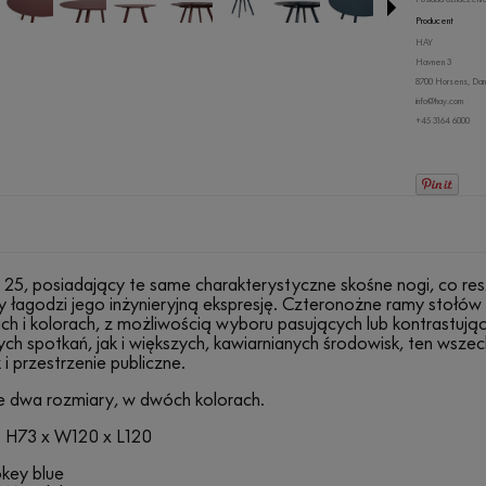
Producent
HAY
Havnen 3
8700 Horsens, Dan
info@hay.com
+45 3164 6000
25, posiadający te same charakterystyczne skośne nogi, co res
ry łagodzi jego inżynieryjną ekspresję. Czteronożne ramy stołó
ch i kolorach, z możliwością wyboru pasujących lub kontrastują
ch spotkań, jak i większych, kawiarnianych środowisk, ten wsze
 i przestrzenie publiczne.
e dwa rozmiary, w dwóch kolorach.
:
H73 x W120 x L120
okey blue