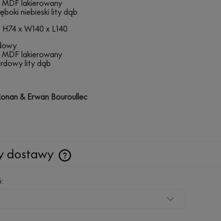
 MDF lakierowany
boki niebieski lity dąb
 H74 x W140 x L140
rdowy
 MDF lakierowany
rdowy lity dąb
onan & Erwan Bouroullec
y dostawy
Cena nie zawiera ewentualnych kosztów
i:
płatności