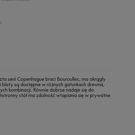
ia
zta serii Copenhague braci Bouroullec, ma okrągły
w i blaty są dostępne w różnych gatunkach drewna,
cych kombinacji. Równie dobrze nadaje się do
chstronny stół ma zdolność wtapiania się w prywatne