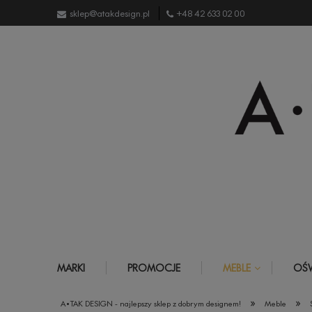
sklep@atakdesign.pl
+48 42 633 02 00
MARKI
PROMOCJE
MEBLE
OŚW
»
»
A•TAK DESIGN - najlepszy sklep z dobrym designem!
Meble