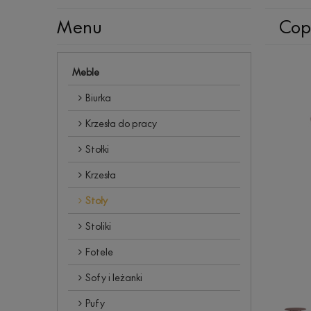
Menu
Cop
Meble
Biurka
Krzesła do pracy
Stołki
Krzesła
Stoły
Stoliki
Fotele
Sofy i leżanki
Pufy