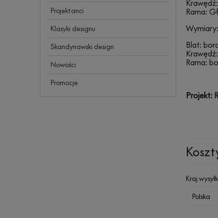
Krawędź:
Projektanci
Rama: Głę
Wymiary:
Klasyki designu
Blat: bo
Skandynawski design
Krawędź:
Rama: bo
Nowości
Promocje
Projekt:
R
Koszt
Kraj wysyłk