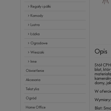
Regały i półki
Komody
Lustra
Łóżka
Ogrodowe
Opis
Wieszaki
Inne
Stół CPH 
blat, któ
Oświetlenie
materiała
kameralny
Akcesoria
domy, jak
Tekstylia
W oferci
Ogród
Wymiary
Home Office
Blat: Sm