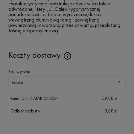
charakterystyczną konstrukcję nóżek w kształcie
odwróconej litery „L”. Dzięki rygorystycznej,
ponadczasowej estetyce wyróżnia się lekką
wewnętrzną aluminiową ramą i zewnętrzną
powierzchnią utworzoną przez otwartą, przeplataną
taśmę polipropylenową.
Koszty dostawy
Cena nie zawiera ewentualnych kosztów płatności
Kraj wysyłki:
Kurier DHL / ATAK DESIGN
59,00 zł
Odbiór osobisty
0,00 zł