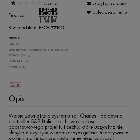
Ocena:
zapytaj o produkt
poleć znajomemu
Producent:
Kod produktu:
EECA-771CD
Producent
B&B Italia
Strada Provinciale Novedratese 32,15 Novedrate Como
22100 Como, Włochy
info@bebitalia.com
+39 031 795 213
Opis
Wersja zewnętrzna systemu sof
Charles
- od dawna
bestseller B&B Italia - zachowuje jakość
podstawowego projektu i cechy, które uczyniły z niej
klasykę o czystym współczesnym guście. Rzeczywiście,
system ma tę samą smukłą ramę, elastyczność i