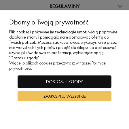
REGULAMINY
Dbamy o Twoją prywatność
INFORMACJE
Pliki cookies i pokrewne im technologie umożliwiają poprawne
działanie strony i pomagają nam dostosować ofertę do
Twoich potrzeb. Możesz zaakceptować wykorzystanie przez
A•TAK DESIGN
nas wszystkich tych plików i przejść do sklepu lub dostosować
użycie plików do swoich preferencji, wybierając opcję
"Dostosuj zgody".
POKAŻ PEŁNĄ WERSJĘ STRONY
Więcej o plikach cookies przeczytasz w naszej Polityce
prywatności.
Sklep internetowy Shoper Premium
DOSTOSUJ ZGODY
ZAAKCEPTUJ WSZYSTKIE