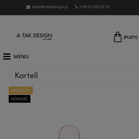
sklep@atakdesign.pl
+48 42 633 02 00
(PUSTY)
Kartell
PROMOCJA
NOWOŚĆ