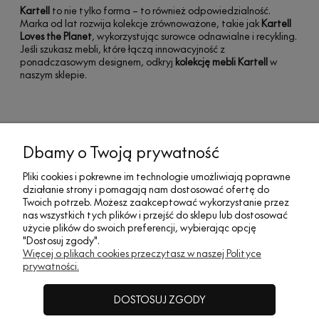
Kartell
to nie tylko forma – to również odpowiedzialność.
Marka od lat rozwija kolekcje zrównoważone, takie jak
Kartell
Loves the Planet
, wykorzystując surowce odnawialne i recykling.
Jeśli szukasz mebli, które łączą innowacyjność z
ponadczasowym designem, odkryj
kolekcję mebli Kartell
w
naszym sklepie.
MOJE KONTO
Dbamy o Twoją prywatność
Pliki cookies i pokrewne im technologie umożliwiają poprawne
działanie strony i pomagają nam dostosować ofertę do
SOCIAL MEDIA
Twoich potrzeb. Możesz zaakceptować wykorzystanie przez
nas wszystkich tych plików i przejść do sklepu lub dostosować
użycie plików do swoich preferencji, wybierając opcję
"Dostosuj zgody".
REGULAMINY
Więcej o plikach cookies przeczytasz w naszej Polityce
prywatności.
INFORMACJE
DOSTOSUJ ZGODY