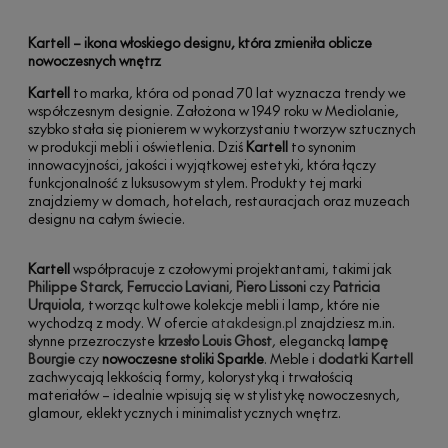
Kartell – ikona włoskiego designu, która zmieniła oblicze
nowoczesnych wnętrz
Kartell
to marka, która od ponad 70 lat wyznacza trendy we
współczesnym designie. Założona w 1949 roku w Mediolanie,
szybko stała się pionierem w wykorzystaniu tworzyw sztucznych
w produkcji mebli i oświetlenia. Dziś
Kartell
to synonim
innowacyjności, jakości i wyjątkowej estetyki, która łączy
funkcjonalność z luksusowym stylem. Produkty tej marki
znajdziemy w domach, hotelach, restauracjach oraz muzeach
designu na całym świecie.
Kartell
współpracuje z czołowymi projektantami, takimi jak
Philippe Starck
,
Ferruccio Laviani
,
Piero Lissoni
czy
Patricia
Urquiola
, tworząc kultowe kolekcje mebli i lamp, które nie
wychodzą z mody. W ofercie
atakdesign.pl
znajdziesz m.in.
słynne przezroczyste
krzesło Louis Ghost
, elegancką
lampę
Bourgie
czy
nowoczesne stoliki Sparkle
. Meble i
dodatki Kartell
zachwycają lekkością formy, kolorystyką i trwałością
materiałów – idealnie wpisują się w stylistykę nowoczesnych,
glamour, eklektycznych i minimalistycznych wnętrz.