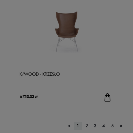
K/WOOD - KRZESŁO
6 750,03 zł
«
»
1
2
3
4
5